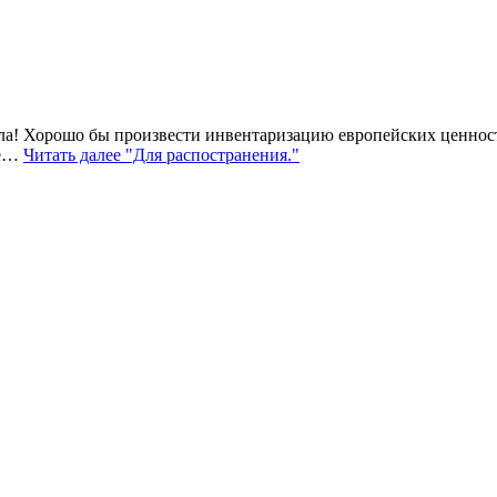
ела! Хорошо бы произвести инвентаризацию европейских ценност
ие…
Читать далее
"Для распостранения."