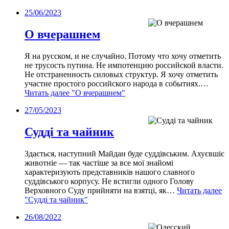
25/06/2023
О вчерашнем
Я на русском, и не случайно. Потому что хочу отметить
не трусость путина. Не импотенцию российской власти.
Не отстраненность силовых структур. Я хочу отметить
участие простого российского народа в событиях.…
Читать далее
"О вчерашнем"
27/05/2023
Судді та чайник
Здається, наступний Майдан буде суддівським. Ахуєвшіє
животніе — так частіше за все мої знайомі
характеризують представників нашого славного
суддівського корпусу. Не встигли одного Голову
Верховного Суду прийняти на взятці, як…
Читать далее
"Судді та чайник"
26/08/2022