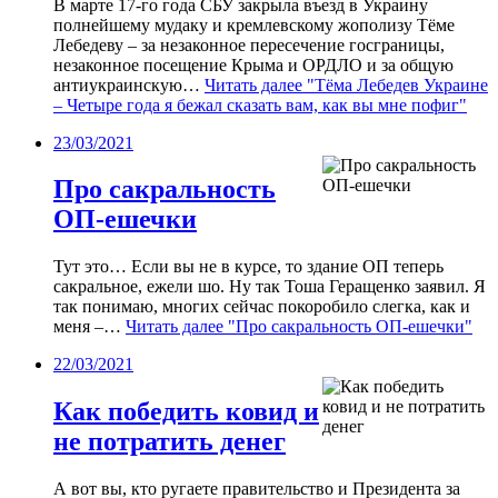
В марте 17-го года СБУ закрыла въезд в Украину
полнейшему мудаку и кремлевскому жополизу Тёме
Лебедеву – за незаконное пересечение госграницы,
незаконное посещение Крыма и ОРДЛО и за общую
антиукраинскую…
Читать далее
"Тёма Лебедев Украине
– Четыре года я бежал сказать вам, как вы мне пофиг"
23/03/2021
Про сакральность
ОП-ешечки
Тут это… Если вы не в курсе, то здание ОП теперь
сакральное, ежели шо. Ну так Тоша Геращенко заявил. Я
так понимаю, многих сейчас покоробило слегка, как и
меня –…
Читать далее
"Про сакральность ОП-ешечки"
22/03/2021
Как победить ковид и
не потратить денег
А вот вы, кто ругаете правительство и Президента за