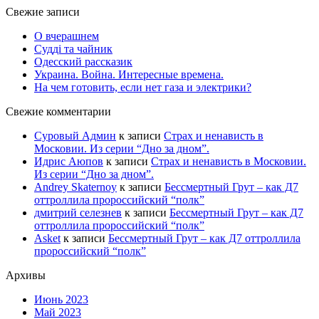
Свежие записи
О вчерашнем
Судді та чайник
Одесский рассказик
Украина. Война. Интересные времена.
На чем готовить, если нет газа и электрики?
Свежие комментарии
Суровый Админ
к записи
Страх и ненависть в
Московии. Из серии “Дно за дном”.
Идрис Аюпов
к записи
Страх и ненависть в Московии.
Из серии “Дно за дном”.
Andrey Skaternoy
к записи
Бессмертный Грут – как Д7
оттроллила пророссийский “полк”
дмитрий селезнев
к записи
Бессмертный Грут – как Д7
оттроллила пророссийский “полк”
Asket
к записи
Бессмертный Грут – как Д7 оттроллила
пророссийский “полк”
Архивы
Июнь 2023
Май 2023