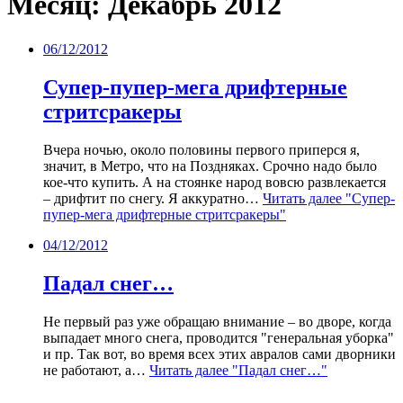
Месяц:
Декабрь 2012
06/12/2012
Супер-пупер-мега дрифтерные
стритсракеры
Вчера ночью, около половины первого приперся я,
значит, в Метро, что на Поздняках. Срочно надо было
кое-что купить. А на стоянке народ вовсю развлекается
– дрифтит по снегу. Я аккуратно…
Читать далее
"Супер-
пупер-мега дрифтерные стритсракеры"
04/12/2012
Падал снег…
Не первый раз уже обращаю внимание – во дворе, когда
выпадает много снега, проводится "генеральная уборка"
и пр. Так вот, во время всех этих авралов сами дворники
не работают, а…
Читать далее
"Падал снег…"