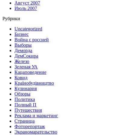
Август 2007
Июль 2007
Рубрики
Uncategorized
Бизнес
Война с россией
Выборы
Деморда
ДемСокира
Железо
Зеленая УА
Кацаповедение
Ковид
Країнобудівництво
Кулинария
Обзоры
Политика
Полный П
Путешествия
Реклама и маркетинг
Страница
Фоторепортаж
Экраномарательство