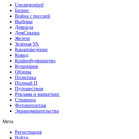
Uncategorized
Бизнес
Война с россией
Выборы
Деморда
ДемСокира
Железо
Зеленая УА
Кацаповедение
Ковид
Країнобудівництво
Кулинария
Обзоры
Политика
Полный П
Путешествия
Реклама и маркетинг
Страница
Фоторепортаж
Экраномарательство
Мета
Регистрация
Войти