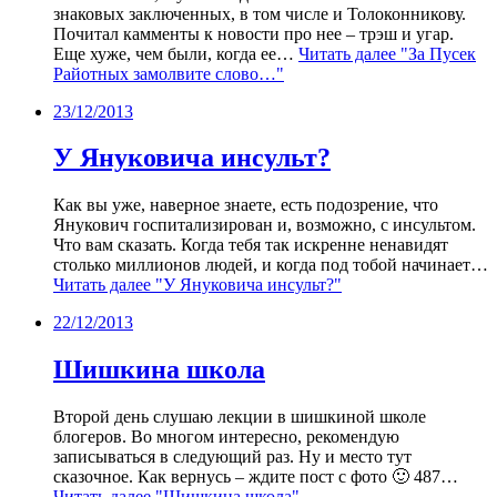
знаковых заключенных, в том числе и Толоконникову.
Почитал камменты к новости про нее – трэш и угар.
Еще хуже, чем были, когда ее…
Читать далее
"За Пусек
Райотных замолвите слово…"
23/12/2013
У Януковича инсульт?
Как вы уже, наверное знаете, есть подозрение, что
Янукович госпитализирован и, возможно, с инсультом.
Что вам сказать. Когда тебя так искренне ненавидят
столько миллионов людей, и когда под тобой начинает…
Читать далее
"У Януковича инсульт?"
22/12/2013
Шишкина школа
Второй день слушаю лекции в шишкиной школе
блогеров. Во многом интересно, рекомендую
записываться в следующий раз. Ну и место тут
сказочное. Как вернусь – ждите пост с фото 🙂 487…
Читать далее
"Шишкина школа"