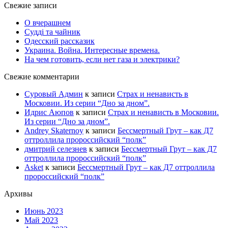
Свежие записи
О вчерашнем
Судді та чайник
Одесский рассказик
Украина. Война. Интересные времена.
На чем готовить, если нет газа и электрики?
Свежие комментарии
Суровый Админ
к записи
Страх и ненависть в
Московии. Из серии “Дно за дном”.
Идрис Аюпов
к записи
Страх и ненависть в Московии.
Из серии “Дно за дном”.
Andrey Skaternoy
к записи
Бессмертный Грут – как Д7
оттроллила пророссийский “полк”
дмитрий селезнев
к записи
Бессмертный Грут – как Д7
оттроллила пророссийский “полк”
Asket
к записи
Бессмертный Грут – как Д7 оттроллила
пророссийский “полк”
Архивы
Июнь 2023
Май 2023