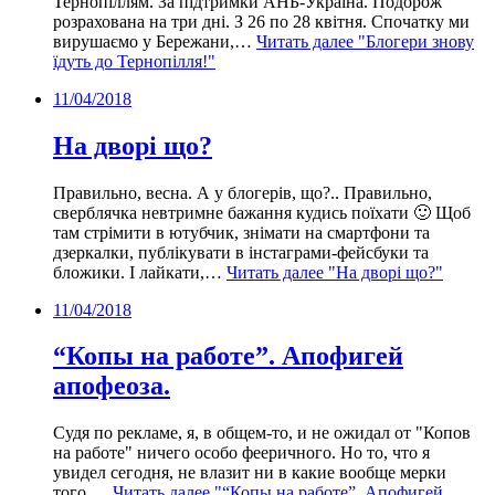
Тернопіллям. За підтримки АНБ-Україна. Подорож
розрахована на три дні. З 26 по 28 квітня. Спочатку ми
вирушаємо у Бережани,…
Читать далее
"Блогери знову
їдуть до Тернопілля!"
11/04/2018
На дворі що?
Правильно, весна. А у блогерів, що?.. Правильно,
сверблячка невтримне бажання кудись поїхати 🙂 Щоб
там стрімити в ютубчик, знімати на смартфони та
дзеркалки, публікувати в інстаграми-фейсбуки та
бложики. І лайкати,…
Читать далее
"На дворі що?"
11/04/2018
“Копы на работе”. Апофигей
апофеоза.
Судя по рекламе, я, в общем-то, и не ожидал от "Копов
на работе" ничего особо фееричного. Но то, что я
увидел сегодня, не влазит ни в какие вообще мерки
того,…
Читать далее
"“Копы на работе”. Апофигей