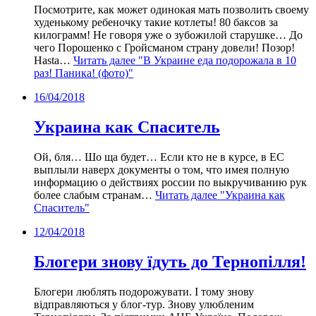
Посмотрите, как может одинокая мать позволить своему
худенькому ребеночку такие котлеты! 80 баксов за
килограмм! Не говоря уже о зубожилой старушке… До
чего Порошенко с Гройсманом страну довели! Позор!
Hasta…
Читать далее
"В Украине еда подорожала в 10
раз! Паника! (фото)"
16/04/2018
Украина как Спаситель
Ой, бля… Шо ща будет… Если кто не в курсе, в ЕС
выплыли наверх документы о том, что имея полную
информацию о действиях россии по выкручиванию рук
более слабым странам…
Читать далее
"Украина как
Спаситель"
12/04/2018
Блогери знову їдуть до Тернопілля!
Блогери люблять подорожувати. І тому знову
відправляються у блог-тур. Знову улюбленим