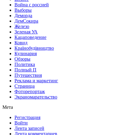
Война с россией
Выборы
Деморда
ДемСокира
Железо
Зеленая УА
Кацаповедение
Ковид
Країнобудівництво
Кулинария
Обзоры
Политика
Полный П
Путешествия
Реклама и маркетинг
Страница
Фоторепортаж
Экраномарательство
Мета
Регистрация
Войти
Лента записей
Лента комментариев