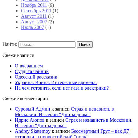
Ноябрь 2011
(9)
Сентябрь 2011
(1)
Август 2011
(1)
Август 2007
(2)
Июль 2007
(1)
Найти:
Свежие записи
О вчерашнем
Судді та чайник
Одесский рассказик
Украина. Война. Интересные времена.
На чем готовить, если нет газа и электрики?
Свежие комментарии
Суровый Админ
к записи
Страх и ненависть в
Московии. Из серии “Дно за дном”.
Идрис Аюпов
к записи
Страх и ненависть в Московии.
Из серии “Дно за дном”.
Andrey Skaternoy
к записи
Бессмертный Грут – как Д7
оттроллила пророссийский “полк”