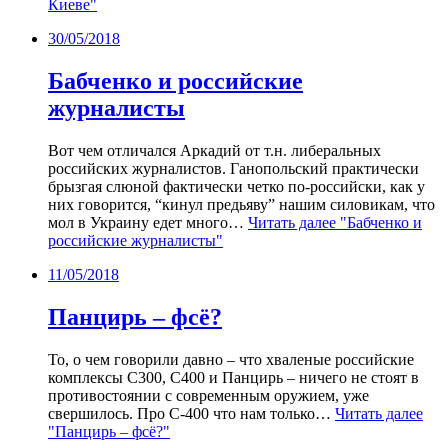
Киеве"
30/05/2018
Бабченко и российские
журналисты
Вот чем отличался Аркадий от т.н. либеральных
российских журналистов. Ганопольский практически
брызгая слюной фактически четко по-российски, как у
них говорится, “кинул предьяву” нашим силовикам, что
мол в Украину едет много…
Читать далее
"Бабченко и
российские журналисты"
11/05/2018
Панцирь – фсё?
То, о чем говорили давно – что хваленые российские
комплексы С300, С400 и Панцирь – ничего не стоят в
противостоянии с современным оружием, уже
свершилось. Про С-400 что нам только…
Читать далее
"Панцирь – фсё?"