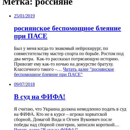
Метка:
россияне
25/01/2019
росиянское беспомощное блеяние
при ПАСЕ
Был у меня когда-то знакомый нейрохирург, по
совместительству мастер спорта по борьбе. Ростом под
два метра. Как-то рассказал потрясающую историю.
Привозят ему как-то ночью на дежурстве братуху.
Классичного такого –…
Читать далее
"росиянское
беспомощное блеяние при ПАСЕ"
09/07/2018
В суд на ФИФА!
Я считаю, что Украина должна немедленно подать в суд
на ФИФА. Кто не в курсе – игроки хорватской
сборной, Домагой Вида и Огнен Вукоевич после
победы над сборной снигерии, записали короткий…
Читать далее
"В суд на ФИФА!"