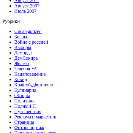
Август 2011
Август 2007
Июль 2007
Рубрики
Uncategorized
Бизнес
Война с россией
Выборы
Деморда
ДемСокира
Железо
Зеленая УА
Кацаповедение
Ковид
Країнобудівництво
Кулинария
Обзоры
Политика
Полный П
Путешествия
Реклама и маркетинг
Страница
Фоторепортаж
Экраномарательство